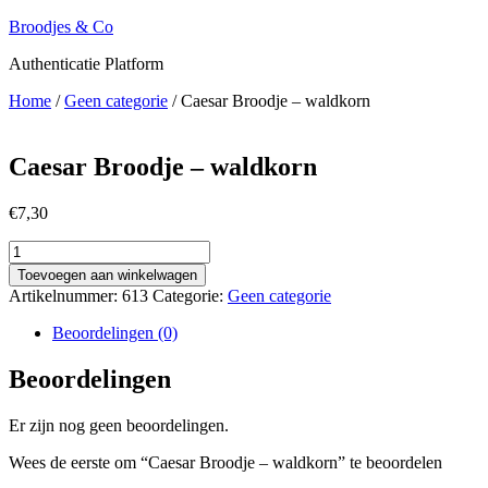
Ga
Broodjes & Co
naar
Authenticatie Platform
de
inhoud
Home
/
Geen categorie
/ Caesar Broodje – waldkorn
Caesar Broodje – waldkorn
€
7,30
Caesar
Broodje
Toevoegen aan winkelwagen
-
Artikelnummer:
613
Categorie:
Geen categorie
waldkorn
aantal
Beoordelingen (0)
Beoordelingen
Er zijn nog geen beoordelingen.
Wees de eerste om “Caesar Broodje – waldkorn” te beoordelen