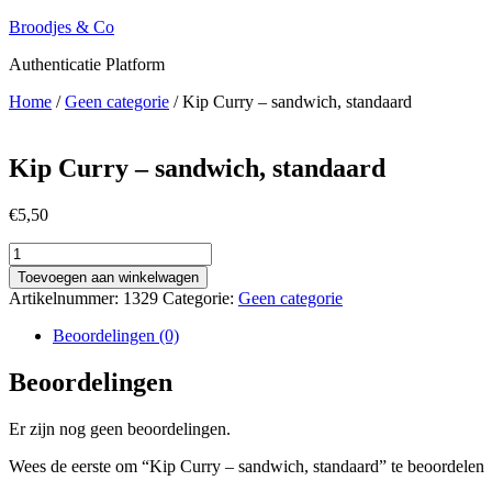
Ga
Broodjes & Co
naar
Authenticatie Platform
de
inhoud
Home
/
Geen categorie
/ Kip Curry – sandwich, standaard
Kip Curry – sandwich, standaard
€
5,50
Kip
Curry
Toevoegen aan winkelwagen
-
Artikelnummer:
1329
Categorie:
Geen categorie
sandwich,
standaard
Beoordelingen (0)
aantal
Beoordelingen
Er zijn nog geen beoordelingen.
Wees de eerste om “Kip Curry – sandwich, standaard” te beoordelen