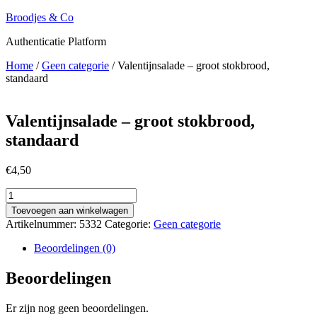
Ga
Broodjes & Co
naar
Authenticatie Platform
de
inhoud
Home
/
Geen categorie
/ Valentijnsalade – groot stokbrood,
standaard
Valentijnsalade – groot stokbrood,
standaard
€
4,50
Valentijnsalade
-
Toevoegen aan winkelwagen
groot
Artikelnummer:
5332
Categorie:
Geen categorie
stokbrood,
standaard
Beoordelingen (0)
aantal
Beoordelingen
Er zijn nog geen beoordelingen.